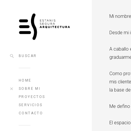
Mi nombre 
Desde mi i
A caballo 
graduarme 
Como profe
HOME
mis client
SOBRE MI
la base d
PROYECTOS
SERVICIOS
Me defino
CONTACTO
El espacio 